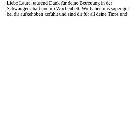
Liebe Laura, tausend Dank für deine Betreuung in der
Schwangerschaft und im Wochenbett. Wir haben uns super gut
bei dir aufgehoben gefühlt und sind dir für all deine Tipps und
lieben Worte sehr dankbar! Auch die Akupunktur und das
Lasern waren super hilfreich! Danke!
Auf unser Baby hattest du immer eine sehr beruhigende
Wirkung mit deinem angenehmen, ruhigen Wesen :)
Alles Liebe für Dich!
Milena + Familie
Çağla Çolak
26.09.2024
10:36:12
Liebe Laura,
auf diesem Wege möchte ich dir meinen tief empfundenen
Dank aussprechen. Deine fachkundige und einfühlsame
Begleitung während meiner Schwangerschaft und in der Zeit
nach der Geburt hat mir viel bedeutet. Von Anfang an habe ich
mich bei dir rundum wohl und bestens betreut gefühlt. Deine
beruhigende Art, deine Expertise sowie dein offenes Ohr für all
meine Fragen und Anliegen haben mir stets ein Gefühl von
Sicherheit gegeben.
In einer so wichtigen und emotionalen Lebensphase jemanden
wie dich an der Seite zu haben, war ein wahrer Glücksfall. Du
hast nicht nur auf fachlicher Ebene überzeugt, sondern auch auf