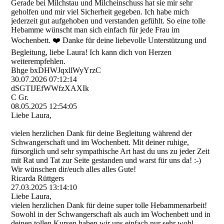
Gerade bei Milchstau und Milcheinschuss hat sie mir sehr
geholfen und mir viel Sicherheit gegeben. Ich habe mich
jederzeit gut aufgehoben und verstanden gefühlt. So eine tolle
Hebamme wünscht man sich einfach für jede Frau im
Wochenbett. ❤️ Danke für deine liebevolle Unterstützung und
Begleitung, liebe Laura! Ich kann dich von Herzen
weiterempfehlen.
Bhge bxDHWJqxllWyYrzC
30.07.2026
07:12:14
dSGTIJEfWWfzXAXIk
C Gr.
08.05.2025
12:54:05
Liebe Laura,
vielen herzlichen Dank für deine Begleitung während der
Schwangerschaft und im Wochenbett. Mit deiner ruhige,
fürsorglich und sehr sympathische Art hast du uns zu jeder Zeit
mit Rat und Tat zur Seite gestanden und warst für uns da! :-)
Wir wünschen dir/euch alles alles Gute!
Ricarda Rüttgers
27.03.2025
13:14:10
Liebe Laura,
vielen herzlichen Dank für deine super tolle Hebammenarbeit!
Sowohl in der Schwangerschaft als auch im Wochenbett und in
deinen tollen Kursen haben wir uns einfach nur sehr wohl