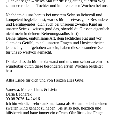
„Danke“ sagen – dieses Mal für die Begleitung auf dem Weg
zu unserer kleinen Tochter und in ihren ersten Wochen bei uns.
Nachdem du uns bereits bei unserem Sohn so liebevoll und
kompetent begleitet hast, war es für uns etwas ganz Besonderes
und Beruhigendes, dich auch bei unserem zweiten Kind an
unserer Seite zu wissen (und das, obwohl du Glessen eigentlich
nicht mehr in deinem Betreuungsradius hast).
Deine ruhige, einfühlsame Art, dein fachlicher Rat und vor
allem das Gefühl, mit all unseren Fragen und Unsicherheiten
jederzeit gut aufgehoben zu sein, haben diese besondere Zeit
für uns so wertvoll gemacht.
Danke, dass du für uns da warst und uns nun schon zweimal so
wunderbar durch diese besonderen ersten Wochen begleitet
hast.
Alles Liebe für dich und von Herzen alles Gute!
Vanessa, Marco, Linus & Livia
Daria Bednarek
09.08.2026
14:24:16
Ich bin wirklich sehr dankbar, Laura als Hebamme bei meinem
zweiten Kind gehabt zu haben. Sie ist so lieb, herzlich und
hilfsbereit und hatte immer ein offenes Ohr für meine Fragen.