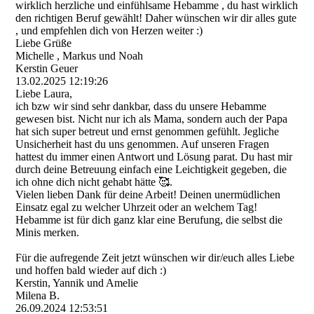
wirklich herzliche und einfühlsame Hebamme , du hast wirklich
den richtigen Beruf gewählt! Daher wünschen wir dir alles gute
, und empfehlen dich von Herzen weiter :)
Liebe Grüße
Michelle , Markus und Noah
Kerstin Geuer
13.02.2025
12:19:26
Liebe Laura,
ich bzw wir sind sehr dankbar, dass du unsere Hebamme
gewesen bist. Nicht nur ich als Mama, sondern auch der Papa
hat sich super betreut und ernst genommen gefühlt. Jegliche
Unsicherheit hast du uns genommen. Auf unseren Fragen
hattest du immer einen Antwort und Lösung parat. Du hast mir
durch deine Betreuung einfach eine Leichtigkeit gegeben, die
ich ohne dich nicht gehabt hätte 🥰.
Vielen lieben Dank für deine Arbeit! Deinen unermüdlichen
Einsatz egal zu welcher Uhrzeit oder an welchem Tag!
Hebamme ist für dich ganz klar eine Berufung, die selbst die
Minis merken.
Für die aufregende Zeit jetzt wünschen wir dir/euch alles Liebe
und hoffen bald wieder auf dich :)
Kerstin, Yannik und Amelie
Milena B.
26.09.2024
12:53:51