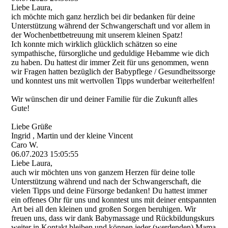
Liebe Laura,
ich möchte mich ganz herzlich bei dir bedanken für deine
Unterstützung während der Schwangerschaft und vor allem in
der Wochenbettbetreuung mit unserem kleinen Spatz!
Ich konnte mich wirklich glücklich schätzen so eine
sympathische, fürsorgliche und geduldige Hebamme wie dich
zu haben. Du hattest dir immer Zeit für uns genommen, wenn
wir Fragen hatten bezüglich der Babypflege / Gesundheitssorge
und konntest uns mit wertvollen Tipps wunderbar weiterhelfen!
Wir wünschen dir und deiner Familie für die Zukunft alles
Gute!
Liebe Grüße
Ingrid , Martin und der kleine Vincent
Caro W.
06.07.2023
15:05:55
Liebe Laura,
auch wir möchten uns von ganzem Herzen für deine tolle
Unterstützung während und nach der Schwangerschaft, die
vielen Tipps und deine Fürsorge bedanken! Du hattest immer
ein offenes Ohr für uns und konntest uns mit deiner entspannten
Art bei all den kleinen und großen Sorgen beruhigen. Wir
freuen uns, dass wir dank Babymassage und Rückbildungskurs
weiter in Kontakt bleiben und können jeder (werdenden) Mama