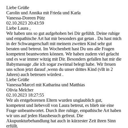
Liebe Grüße
Carolin und Annika mit Frieda und Karla
Vanessa-Doreen Pütz
02.10.2023
20:43:59
Liebe Laura ,
Wir haben uns so gut aufgehoben bei Dir gefühlt. Deine ruhige
und empathische Art hat mir besonders gut getan . Du hast mich
in der Schwangerschaft mit meinem zweiten Kind sehr gut
beraten und betreut. Im Wochenbett hast Du uns alle Fragen
kompetent beantworten können. Wir haben zudem viel gelacht
und es war immer witzig mit Dir. Besonders gefallen hat mir die
Babymassage ,die ich sogar zweimal belegt habe. Wir freuen
uns schon jetzt darauf ,wenn du unser drittes Kind (vllt in 2
Jahren) auch betreuen würdest .
Liebe Grüße
Vanessa/Marcel mit Katharina und Matthias
Olivia Melcher
02.10.2023
18:27:55
Wir als erstgeborenen Eltern wurden unglaublich gut,
kompetent und liebevoll von Laura betreut, es blieb nie eine
Frage unbeantwortet. Durch ihre ruhige, empathische Art haben
wir uns auf jeden Hausbesuch gefreut. Die
Akupunkturbehandlung hat auch in kürzester Zeit ihren Sinn
erfüllt.