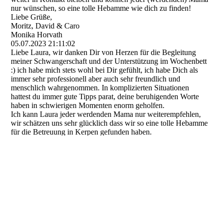
nur wünschen, so eine tolle Hebamme wie dich zu finden!
Liebe Grüße,
Moritz, David & Caro
Monika Horvath
05.07.2023
21:11:02
Liebe Laura, wir danken Dir von Herzen für die Begleitung
meiner Schwangerschaft und der Unterstützung im Wochenbett
:) ich habe mich stets wohl bei Dir gefühlt, ich habe Dich als
immer sehr professionell aber auch sehr freundlich und
menschlich wahrgenommen. In komplizierten Situationen
hattest du immer gute Tipps parat, deine beruhigenden Worte
haben in schwierigen Momenten enorm geholfen.
Ich kann Laura jeder werdenden Mama nur weiterempfehlen,
wir schätzen uns sehr glücklich dass wir so eine tolle Hebamme
für die Betreuung in Kerpen gefunden haben.
Askia Rausch
05.07.2023
20:18:51
Liebe Laura,
vielen Dank für deine Unterstützung für unsere Sohn. Warst
immer eine große Stütze bei Fragen hast mir immer die
Sicherheit gegeben falls ich mir nicht so sicher war.
Wir können Laura nur weiter empfehlen!
Sarah Kretschmann
05.07.2023
19:21:48